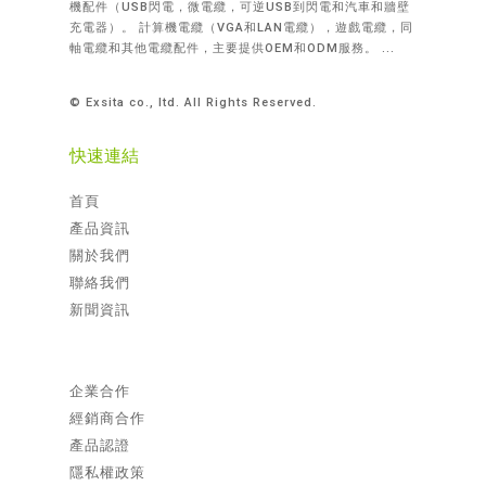
機配件（USB閃電，微電纜，可逆USB到閃電和汽車和牆壁
充電器）。 計算機電纜（VGA和LAN電纜），遊戲電纜，同
軸電纜和其他電纜配件，主要提供OEM和ODM服務。 ...
© Exsita co., ltd. All Rights Reserved.
快速連結
首頁
產品資訊
關於我們
聯絡我們
新聞資訊
企業合作
經銷商合作
產品認證
隱私權政策